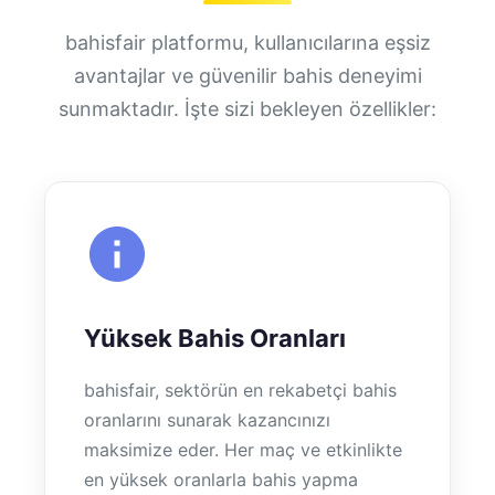
bahisfair platformu, kullanıcılarına eşsiz
avantajlar ve güvenilir bahis deneyimi
sunmaktadır. İşte sizi bekleyen özellikler:
Yüksek Bahis Oranları
bahisfair, sektörün en rekabetçi bahis
oranlarını sunarak kazancınızı
maksimize eder. Her maç ve etkinlikte
en yüksek oranlarla bahis yapma