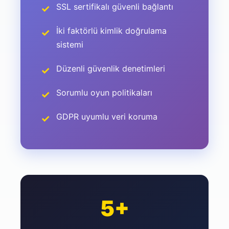
SSL sertifikalı güvenli bağlantı
İki faktörlü kimlik doğrulama
sistemi
Düzenli güvenlik denetimleri
Sorumlu oyun politikaları
GDPR uyumlu veri koruma
5+