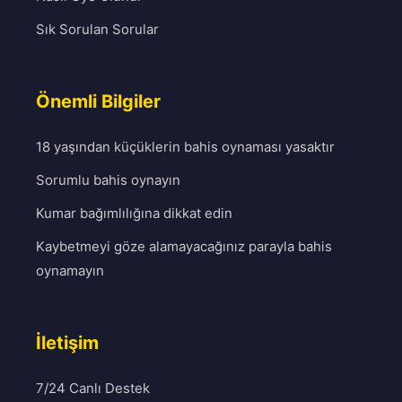
Sık Sorulan Sorular
Önemli Bilgiler
18 yaşından küçüklerin bahis oynaması yasaktır
Sorumlu bahis oynayın
Kumar bağımlılığına dikkat edin
Kaybetmeyi göze alamayacağınız parayla bahis
oynamayın
İletişim
7/24 Canlı Destek