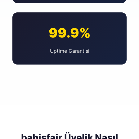
99.9%
Uptime Garantisi
bahisfair Üyelik Nasıl