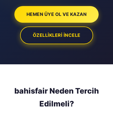
HEMEN ÜYE OL VE KAZAN
ÖZELLIKLERI İNCELE
bahisfair Neden Tercih
Edilmeli?