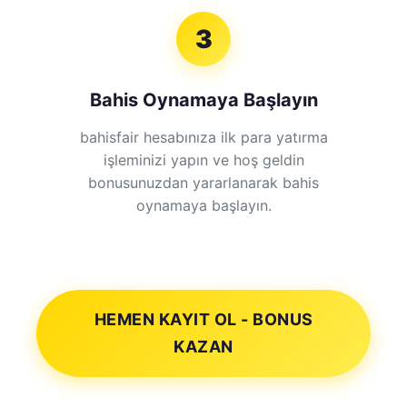
3
Bahis Oynamaya Başlayın
bahisfair hesabınıza ilk para yatırma
işleminizi yapın ve hoş geldin
bonusunuzdan yararlanarak bahis
oynamaya başlayın.
HEMEN KAYIT OL - BONUS
KAZAN