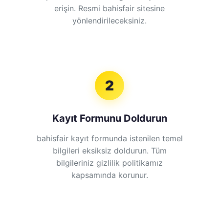
erişin. Resmi bahisfair sitesine
yönlendirileceksiniz.
2
Kayıt Formunu Doldurun
bahisfair kayıt formunda istenilen temel
bilgileri eksiksiz doldurun. Tüm
bilgileriniz gizlilik politikamız
kapsamında korunur.