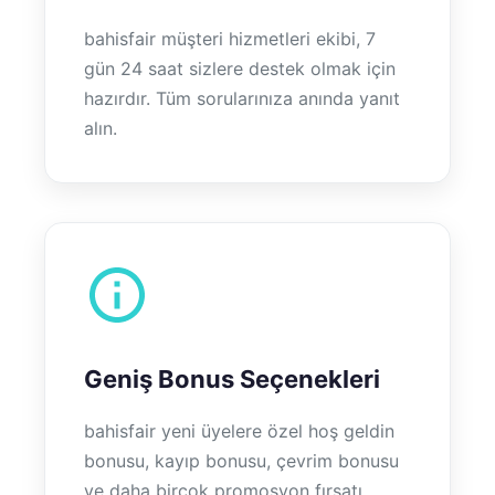
bahisfair müşteri hizmetleri ekibi, 7
gün 24 saat sizlere destek olmak için
hazırdır. Tüm sorularınıza anında yanıt
alın.
Geniş Bonus Seçenekleri
bahisfair yeni üyelere özel hoş geldin
bonusu, kayıp bonusu, çevrim bonusu
ve daha birçok promosyon fırsatı