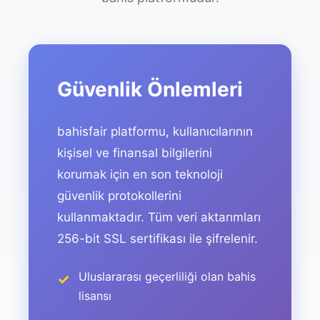
Güvenlik Önlemleri
bahisfair platformu, kullanıcılarının
kişisel ve finansal bilgilerini
korumak için en son teknoloji
güvenlik protokollerini
kullanmaktadır. Tüm veri aktarımları
256-bit SSL sertifikası ile şifrelenir.
Uluslararası geçerliliği olan bahis
lisansı