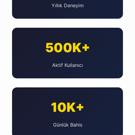
Yıllık Deneyim
500K+
Aktif Kullanıcı
10K+
Günlük Bahis