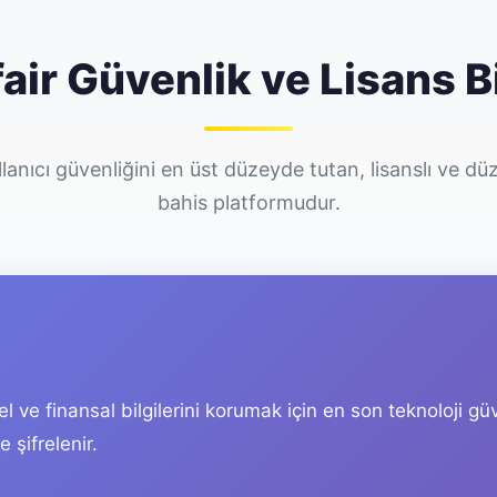
air Güvenlik ve Lisans Bi
llanıcı güvenliğini en üst düzeyde tutan, lisanslı ve dü
bahis platformudur.
isel ve finansal bilgilerini korumak için en son teknoloji g
e şifrelenir.