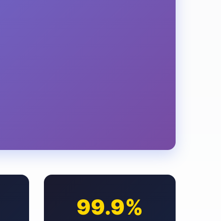
99.9%