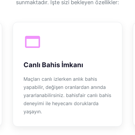
sunmaktadır. İşte sizi bekleyen özellikler:
Canlı Bahis İmkanı
Maçları canlı izlerken anlık bahis
yapabilir, değişen oranlardan anında
yararlanabilirsiniz. bahisfair canlı bahis
deneyimi ile heyecanı doruklarda
yaşayın.