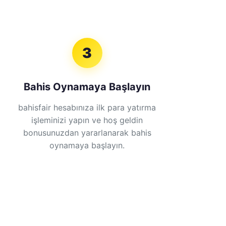
3
Bahis Oynamaya Başlayın
bahisfair hesabınıza ilk para yatırma
işleminizi yapın ve hoş geldin
bonusunuzdan yararlanarak bahis
oynamaya başlayın.