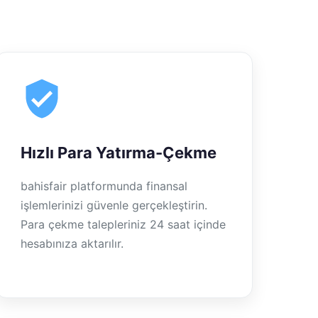
Hızlı Para Yatırma-Çekme
bahisfair platformunda finansal
işlemlerinizi güvenle gerçekleştirin.
Para çekme talepleriniz 24 saat içinde
hesabınıza aktarılır.