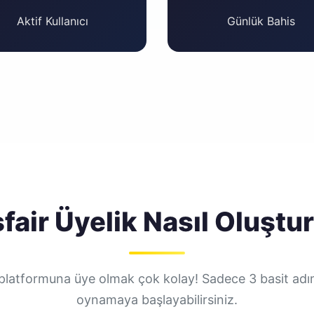
Aktif Kullanıcı
Günlük Bahis
fair Üyelik Nasıl Oluştu
 platformuna üye olmak çok kolay! Sadece 3 basit ad
oynamaya başlayabilirsiniz.