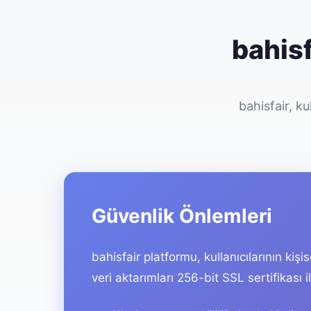
bahisf
bahisfair, ku
Güvenlik Önlemleri
bahisfair platformu, kullanıcılarının kiş
veri aktarımları 256-bit SSL sertifikası il