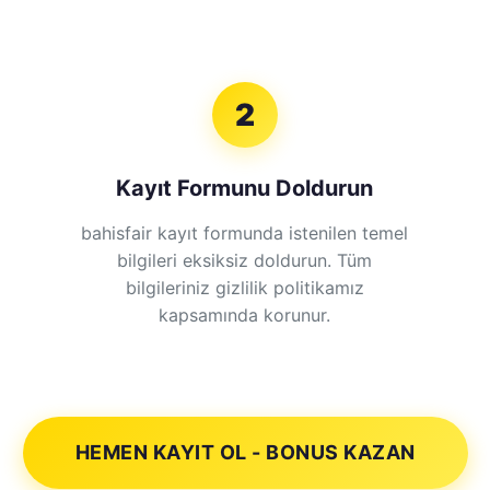
2
Kayıt Formunu Doldurun
bahisfair kayıt formunda istenilen temel
bilgileri eksiksiz doldurun. Tüm
bilgileriniz gizlilik politikamız
kapsamında korunur.
HEMEN KAYIT OL - BONUS KAZAN