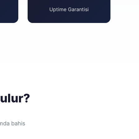
Uptime Garantisi
rulur?
ımda bahis