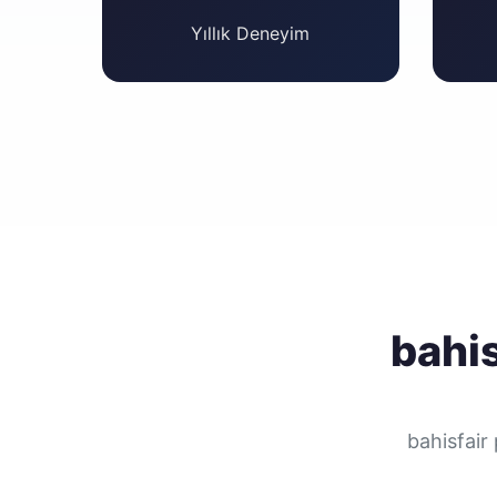
Yıllık Deneyim
bahis
bahisfair