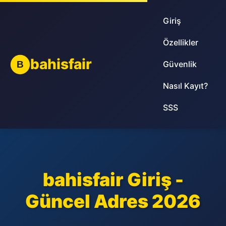
Giriş
Özellikler
bahisfair
B
Güvenlik
Nasıl Kayıt?
SSS
bahisfair Giriş -
Güncel Adres 2026