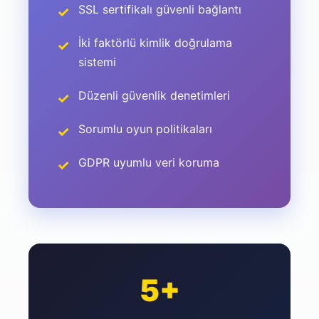
SSL sertifikalı güvenli bağlantı
İki faktörlü kimlik doğrulama
sistemi
Düzenli güvenlik denetimleri
Sorumlu oyun politikaları
GDPR uyumlu veri koruma
5+