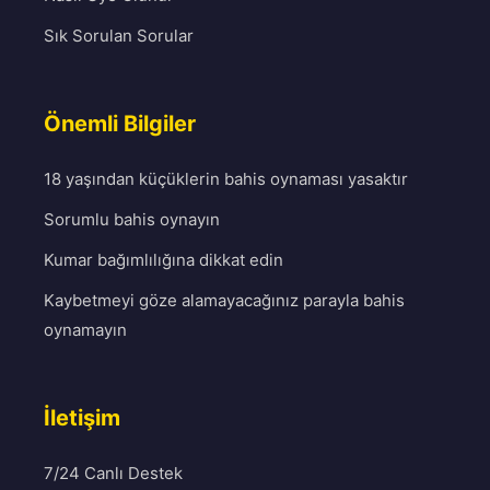
Sık Sorulan Sorular
Önemli Bilgiler
18 yaşından küçüklerin bahis oynaması yasaktır
Sorumlu bahis oynayın
Kumar bağımlılığına dikkat edin
Kaybetmeyi göze alamayacağınız parayla bahis
oynamayın
İletişim
7/24 Canlı Destek