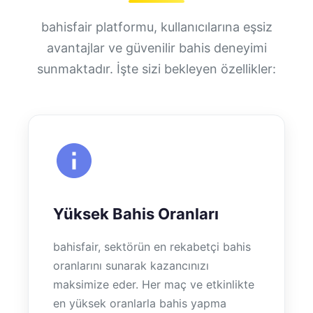
bahisfair platformu, kullanıcılarına eşsiz
avantajlar ve güvenilir bahis deneyimi
sunmaktadır. İşte sizi bekleyen özellikler:
Yüksek Bahis Oranları
bahisfair, sektörün en rekabetçi bahis
oranlarını sunarak kazancınızı
maksimize eder. Her maç ve etkinlikte
en yüksek oranlarla bahis yapma