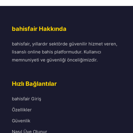
bahisfair Hakkında
bahisfair, yıllardır sektörde güvenilir hizmet veren,
lisanslı online bahis platformudur. Kullanıcı
memnuniyeti ve güvenliği önceliğimizdir.
Hızlı Bağlantılar
bahisfair Giriş
Özellikler
Güvenlik
Nasıl Üye Olunur