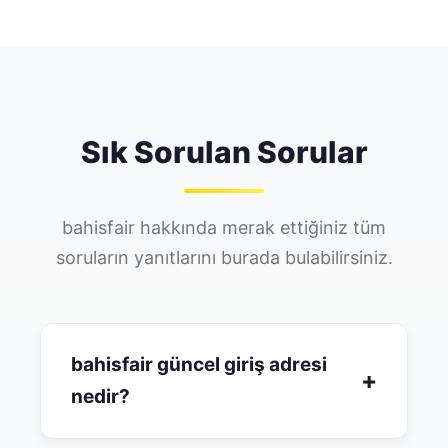
Sık Sorulan Sorular
bahisfair hakkında merak ettiğiniz tüm
soruların yanıtlarını burada bulabilirsiniz.
bahisfair güncel giriş adresi
+
nedir?