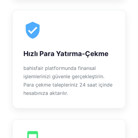
Hızlı Para Yatırma-Çekme
bahisfair platformunda finansal
işlemlerinizi güvenle gerçekleştirin.
Para çekme talepleriniz 24 saat içinde
hesabınıza aktarılır.