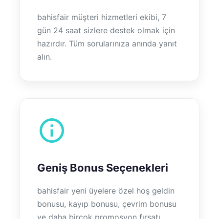
bahisfair müşteri hizmetleri ekibi, 7
gün 24 saat sizlere destek olmak için
hazırdır. Tüm sorularınıza anında yanıt
alın.
Geniş Bonus Seçenekleri
bahisfair yeni üyelere özel hoş geldin
bonusu, kayıp bonusu, çevrim bonusu
ve daha birçok promosyon fırsatı