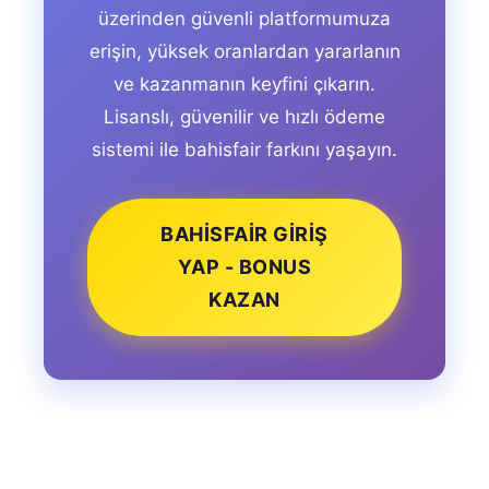
üzerinden güvenli platformumuza
erişin, yüksek oranlardan yararlanın
ve kazanmanın keyfini çıkarın.
Lisanslı, güvenilir ve hızlı ödeme
sistemi ile bahisfair farkını yaşayın.
BAHISFAIR GIRIŞ
YAP - BONUS
KAZAN