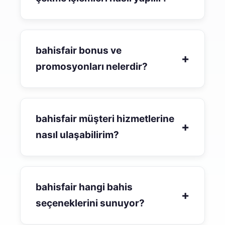
bahisfair bonus ve
+
promosyonları nelerdir?
bahisfair müşteri hizmetlerine
+
nasıl ulaşabilirim?
bahisfair hangi bahis
+
seçeneklerini sunuyor?