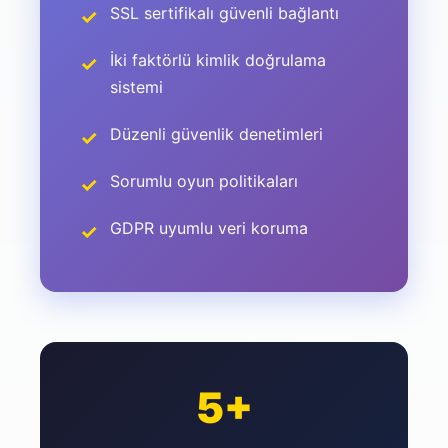
SSL sertifikalı güvenli bağlantı
İki faktörlü kimlik doğrulama
sistemi
Düzenli güvenlik denetimleri
Sorumlu oyun politikaları
GDPR uyumlu veri koruma
5+