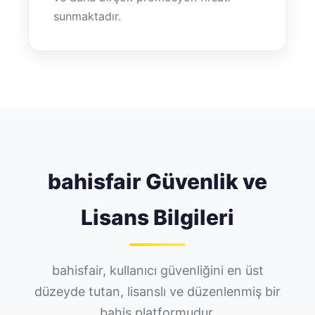
sunmaktadır.
bahisfair Güvenlik ve
Lisans Bilgileri
bahisfair, kullanıcı güvenliğini en üst
düzeyde tutan, lisanslı ve düzenlenmiş bir
bahis platformudur.