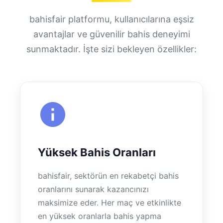
bahisfair platformu, kullanıcılarına eşsiz
avantajlar ve güvenilir bahis deneyimi
sunmaktadır. İşte sizi bekleyen özellikler:
Yüksek Bahis Oranları
bahisfair, sektörün en rekabetçi bahis
oranlarını sunarak kazancınızı
maksimize eder. Her maç ve etkinlikte
en yüksek oranlarla bahis yapma