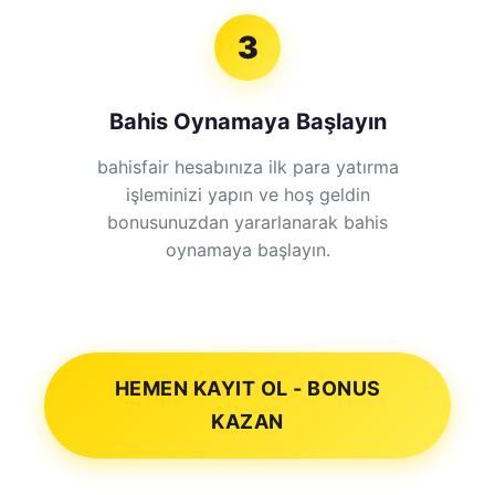
3
Bahis Oynamaya Başlayın
bahisfair hesabınıza ilk para yatırma
işleminizi yapın ve hoş geldin
bonusunuzdan yararlanarak bahis
oynamaya başlayın.
HEMEN KAYIT OL - BONUS
KAZAN