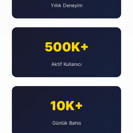
Yıllık Deneyim
500K+
Aktif Kullanıcı
10K+
Günlük Bahis