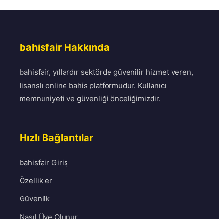
bahisfair Hakkında
bahisfair, yıllardır sektörde güvenilir hizmet veren,
lisanslı online bahis platformudur. Kullanıcı
memnuniyeti ve güvenliği önceliğimizdir.
Hızlı Bağlantılar
bahisfair Giriş
Özellikler
Güvenlik
Nasıl Üye Olunur