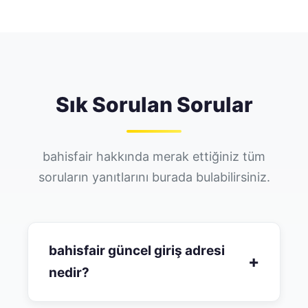
Sık Sorulan Sorular
bahisfair hakkında merak ettiğiniz tüm
soruların yanıtlarını burada bulabilirsiniz.
bahisfair güncel giriş adresi
+
nedir?