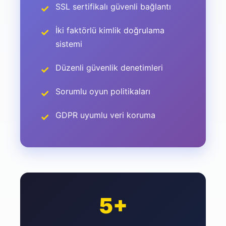
SSL sertifikalı güvenli bağlantı
İki faktörlü kimlik doğrulama
sistemi
Düzenli güvenlik denetimleri
Sorumlu oyun politikaları
GDPR uyumlu veri koruma
5+