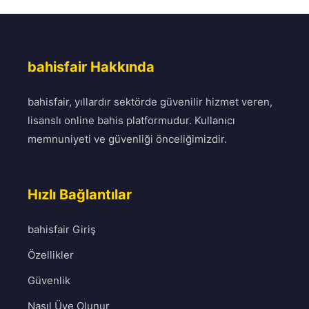
bahisfair Hakkında
bahisfair, yıllardır sektörde güvenilir hizmet veren,
lisanslı online bahis platformudur. Kullanıcı
memnuniyeti ve güvenliği önceliğimizdir.
Hızlı Bağlantılar
bahisfair Giriş
Özellikler
Güvenlik
Nasıl Üye Olunur