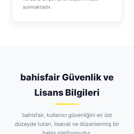
sunmaktadır.
bahisfair Güvenlik ve
Lisans Bilgileri
bahisfair, kullanıcı güvenliğini en üst
düzeyde tutan, lisanslı ve düzenlenmiş bir
bahis platformudur.