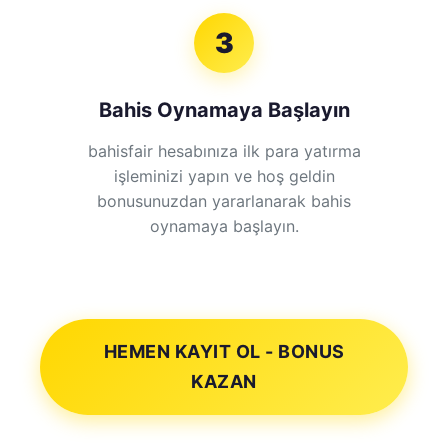
3
Bahis Oynamaya Başlayın
bahisfair hesabınıza ilk para yatırma
işleminizi yapın ve hoş geldin
bonusunuzdan yararlanarak bahis
oynamaya başlayın.
HEMEN KAYIT OL - BONUS
KAZAN