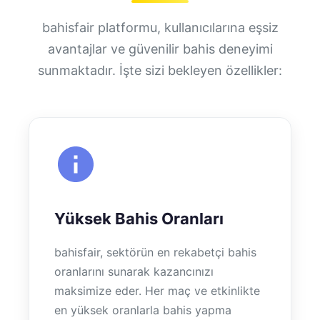
bahisfair platformu, kullanıcılarına eşsiz
avantajlar ve güvenilir bahis deneyimi
sunmaktadır. İşte sizi bekleyen özellikler:
Yüksek Bahis Oranları
bahisfair, sektörün en rekabetçi bahis
oranlarını sunarak kazancınızı
maksimize eder. Her maç ve etkinlikte
en yüksek oranlarla bahis yapma