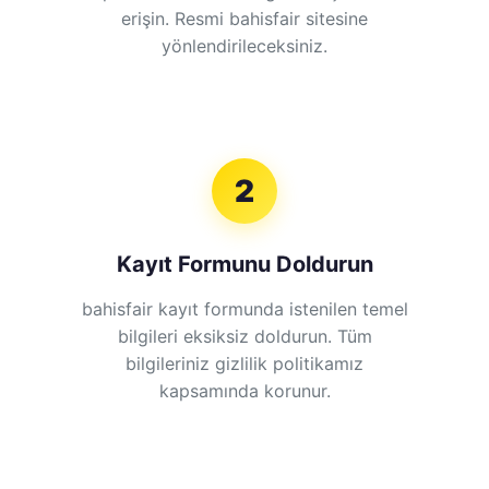
erişin. Resmi bahisfair sitesine
yönlendirileceksiniz.
2
Kayıt Formunu Doldurun
bahisfair kayıt formunda istenilen temel
bilgileri eksiksiz doldurun. Tüm
bilgileriniz gizlilik politikamız
kapsamında korunur.