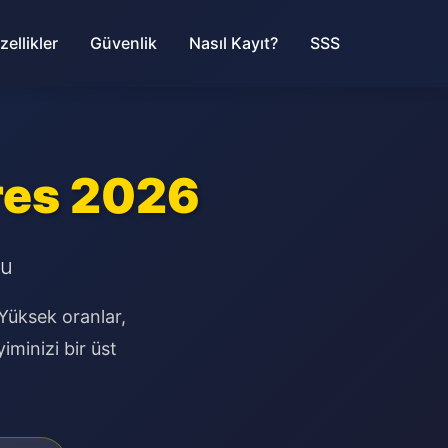
zellikler
Güvenlik
Nasıl Kayıt?
SSS
dres 2026
mu
 Yüksek oranlar,
iminizi bir üst