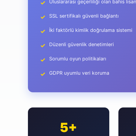
Uluslararası geçerliliği olan bahis lisan
SSL sertifikalı güvenli bağlantı
İki faktörlü kimlik doğrulama sistemi
Düzenli güvenlik denetimleri
Sorumlu oyun politikaları
GDPR uyumlu veri koruma
5+