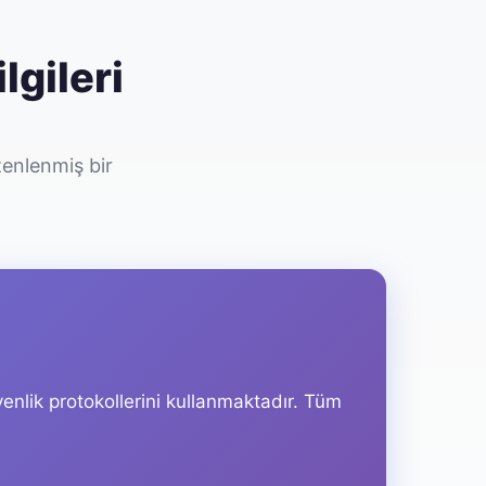
lgileri
zenlenmiş bir
üvenlik protokollerini kullanmaktadır. Tüm