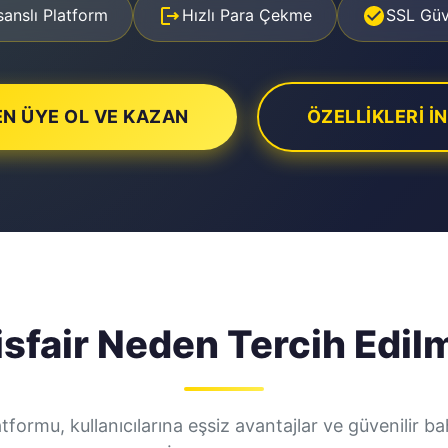
sanslı Platform
Hızlı Para Çekme
SSL Güv
N ÜYE OL VE KAZAN
ÖZELLIKLERI İ
sfair Neden Tercih Edil
atformu, kullanıcılarına eşsiz avantajlar ve güvenilir b