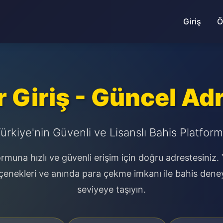
Giriş
Ö
r Giriş - Güncel A
ürkiye'nin Güvenli ve Lisanslı Bahis Platfor
ormuna hızlı ve güvenli erişim için doğru adrestesiniz.
çenekleri ve anında para çekme imkanı ile bahis deney
seviyeye taşıyın.