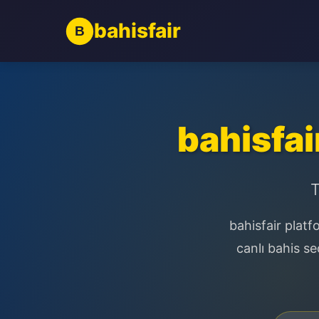
bahisfair
B
bahisfai
T
bahisfair platf
canlı bahis se