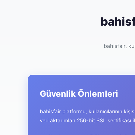
bahisf
bahisfair, ku
Güvenlik Önlemleri
bahisfair platformu, kullanıcılarının kiş
veri aktarımları 256-bit SSL sertifikası il