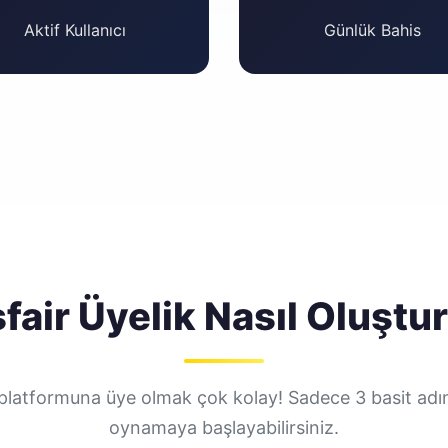
Aktif Kullanıcı
Günlük Bahis
fair Üyelik Nasıl Oluştu
 platformuna üye olmak çok kolay! Sadece 3 basit ad
oynamaya başlayabilirsiniz.