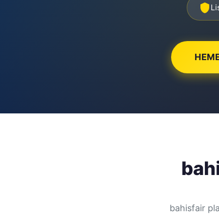
Li
HEME
bahi
bahisfair pl