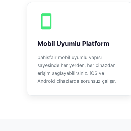
Mobil Uyumlu Platform
bahisfair mobil uyumlu yapısı
sayesinde her yerden, her cihazdan
erişim sağlayabilirsiniz. iOS ve
Android cihazlarda sorunsuz çalışır.