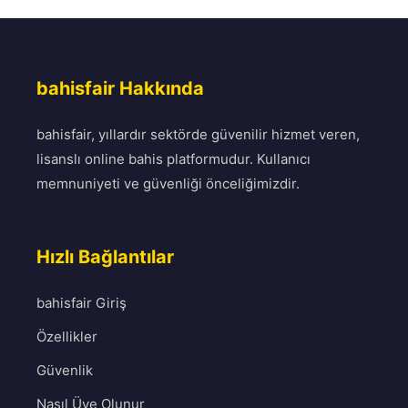
bahisfair Hakkında
bahisfair, yıllardır sektörde güvenilir hizmet veren,
lisanslı online bahis platformudur. Kullanıcı
memnuniyeti ve güvenliği önceliğimizdir.
Hızlı Bağlantılar
bahisfair Giriş
Özellikler
Güvenlik
Nasıl Üye Olunur