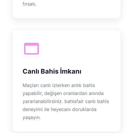
fırsatı.
Canlı Bahis İmkanı
Maçları canlı izlerken anlık bahis
yapabilir, değişen oranlardan anında
yararlanabilirsiniz. bahisfair canlı bahis
deneyimi ile heyecanı doruklarda
yaşayın.