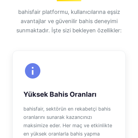
bahisfair platformu, kullanıcılarına eşsiz
avantajlar ve güvenilir bahis deneyimi
sunmaktadır. İşte sizi bekleyen özellikler:
Yüksek Bahis Oranları
bahisfair, sektörün en rekabetçi bahis
oranlarını sunarak kazancınızı
maksimize eder. Her maç ve etkinlikte
en yüksek oranlarla bahis yapma