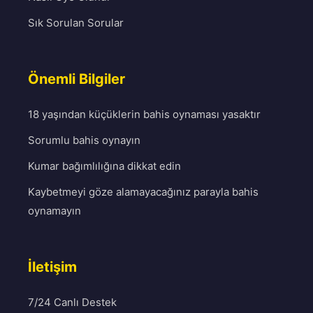
Sık Sorulan Sorular
Önemli Bilgiler
18 yaşından küçüklerin bahis oynaması yasaktır
Sorumlu bahis oynayın
Kumar bağımlılığına dikkat edin
Kaybetmeyi göze alamayacağınız parayla bahis
oynamayın
İletişim
7/24 Canlı Destek