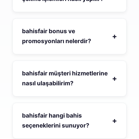
bahisfair bonus ve
+
promosyonları nelerdir?
bahisfair müşteri hizmetlerine
+
nasıl ulaşabilirim?
bahisfair hangi bahis
+
seçeneklerini sunuyor?