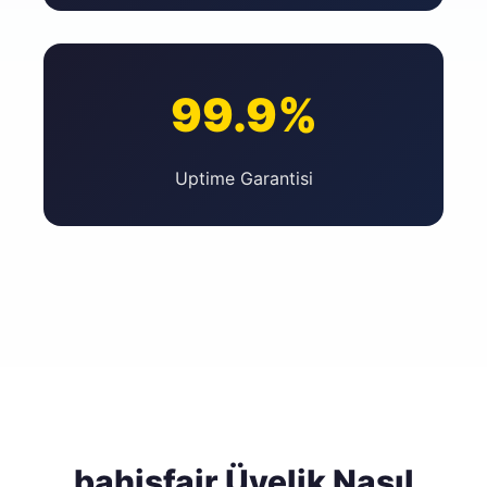
99.9%
Uptime Garantisi
bahisfair Üyelik Nasıl