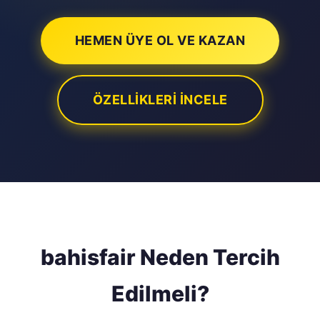
HEMEN ÜYE OL VE KAZAN
ÖZELLIKLERI İNCELE
bahisfair Neden Tercih
Edilmeli?