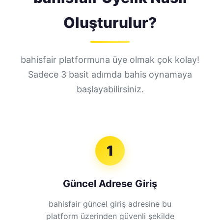
Oluşturulur?
bahisfair platformuna üye olmak çok kolay!
Sadece 3 basit adımda bahis oynamaya
başlayabilirsiniz.
1
Güncel Adrese Giriş
bahisfair güncel giriş adresine bu
platform üzerinden güvenli şekilde