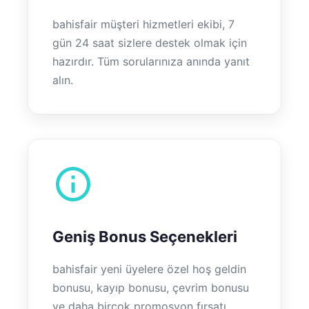
bahisfair müşteri hizmetleri ekibi, 7
gün 24 saat sizlere destek olmak için
hazırdır. Tüm sorularınıza anında yanıt
alın.
Geniş Bonus Seçenekleri
bahisfair yeni üyelere özel hoş geldin
bonusu, kayıp bonusu, çevrim bonusu
ve daha birçok promosyon fırsatı