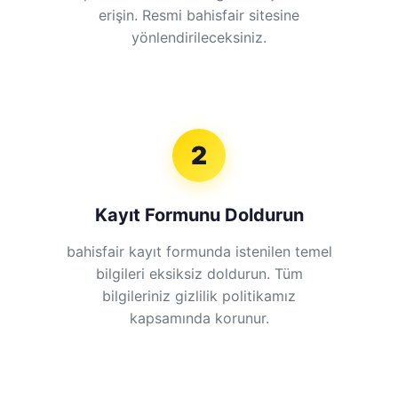
erişin. Resmi bahisfair sitesine
yönlendirileceksiniz.
2
Kayıt Formunu Doldurun
bahisfair kayıt formunda istenilen temel
bilgileri eksiksiz doldurun. Tüm
bilgileriniz gizlilik politikamız
kapsamında korunur.