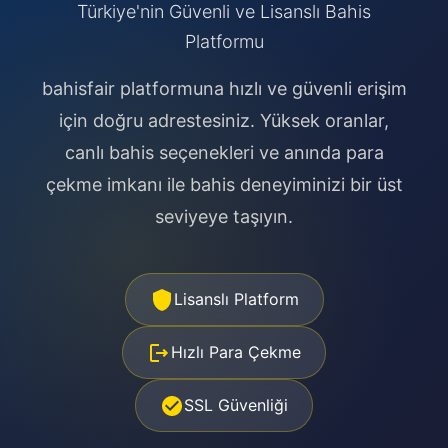
Türkiye'nin Güvenli ve Lisanslı Bahis
Platformu
bahisfair platformuna hızlı ve güvenli erişim
için doğru adrestesiniz. Yüksek oranlar,
canlı bahis seçenekleri ve anında para
çekme imkanı ile bahis deneyiminizi bir üst
seviyeye taşıyın.
Lisanslı Platform
Hızlı Para Çekme
SSL Güvenliği