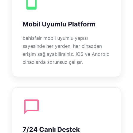
Mobil Uyumlu Platform
bahisfair mobil uyumlu yapısı
sayesinde her yerden, her cihazdan
erişim sağlayabilirsiniz. iOS ve Android
cihazlarda sorunsuz çalışır.
7/24 Canlı Destek