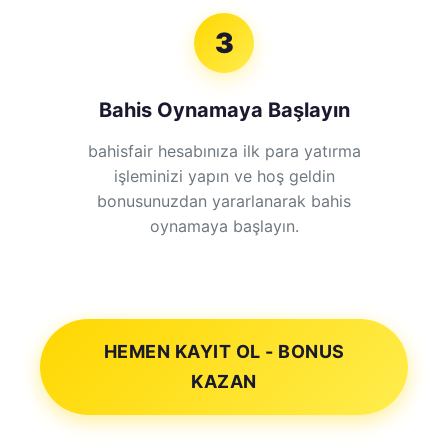
3
Bahis Oynamaya Başlayın
bahisfair hesabınıza ilk para yatırma
işleminizi yapın ve hoş geldin
bonusunuzdan yararlanarak bahis
oynamaya başlayın.
HEMEN KAYIT OL - BONUS
KAZAN