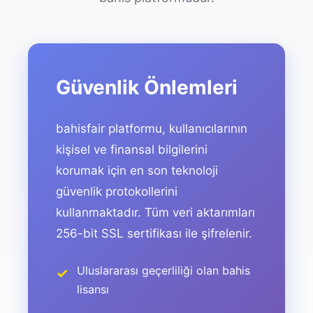
Güvenlik Önlemleri
bahisfair platformu, kullanıcılarının
kişisel ve finansal bilgilerini
korumak için en son teknoloji
güvenlik protokollerini
kullanmaktadır. Tüm veri aktarımları
256-bit SSL sertifikası ile şifrelenir.
Uluslararası geçerliliği olan bahis
lisansı