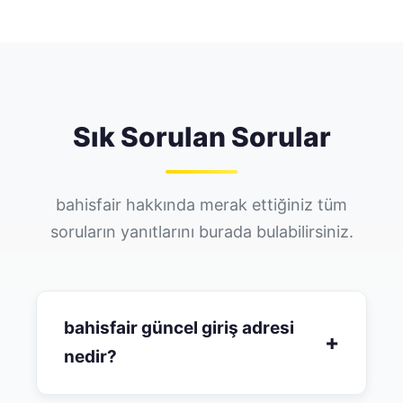
Sık Sorulan Sorular
bahisfair hakkında merak ettiğiniz tüm
soruların yanıtlarını burada bulabilirsiniz.
bahisfair güncel giriş adresi
+
nedir?