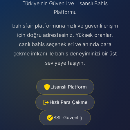
Türkiye'nin Güvenli ve Lisanslı Bahis
Platformu
bahisfair platformuna hızlı ve güvenli erişim
için doğru adrestesiniz. Yüksek oranlar,
canlı bahis seçenekleri ve anında para
çekme imkanı ile bahis deneyiminizi bir üst
seviyeye taşıyın.
Lisanslı Platform
Hızlı Para Çekme
SSL Güvenliği