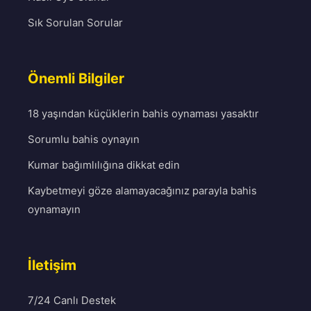
Sık Sorulan Sorular
Önemli Bilgiler
18 yaşından küçüklerin bahis oynaması yasaktır
Sorumlu bahis oynayın
Kumar bağımlılığına dikkat edin
Kaybetmeyi göze alamayacağınız parayla bahis
oynamayın
İletişim
7/24 Canlı Destek