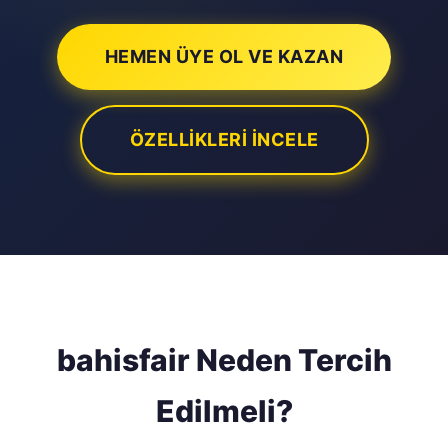
HEMEN ÜYE OL VE KAZAN
ÖZELLIKLERI İNCELE
bahisfair Neden Tercih
Edilmeli?