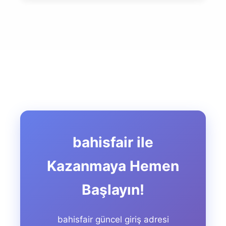
bahisfair ile
Kazanmaya Hemen
Başlayın!
bahisfair güncel giriş adresi