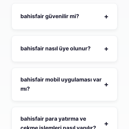
+
bahisfair güvenilir mi?
+
bahisfair nasıl üye olunur?
bahisfair mobil uygulaması var
+
mı?
bahisfair para yatırma ve
+
çekme işlemleri nasıl yapılır?