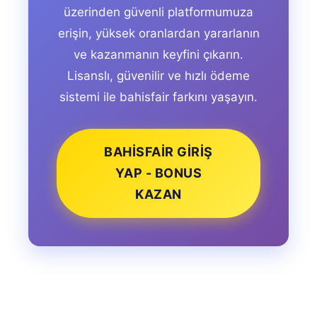
üzerinden güvenli platformumuza
erişin, yüksek oranlardan yararlanın
ve kazanmanın keyfini çıkarın.
Lisanslı, güvenilir ve hızlı ödeme
sistemi ile bahisfair farkını yaşayın.
BAHISFAIR GIRIŞ
YAP - BONUS
KAZAN