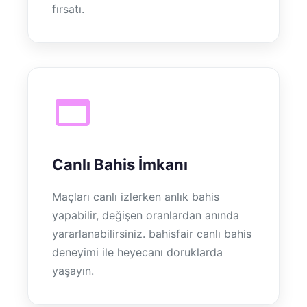
fırsatı.
Canlı Bahis İmkanı
Maçları canlı izlerken anlık bahis
yapabilir, değişen oranlardan anında
yararlanabilirsiniz. bahisfair canlı bahis
deneyimi ile heyecanı doruklarda
yaşayın.