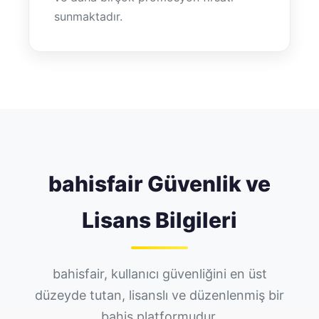
sunmaktadır.
bahisfair Güvenlik ve
Lisans Bilgileri
bahisfair, kullanıcı güvenliğini en üst
düzeyde tutan, lisanslı ve düzenlenmiş bir
bahis platformudur.