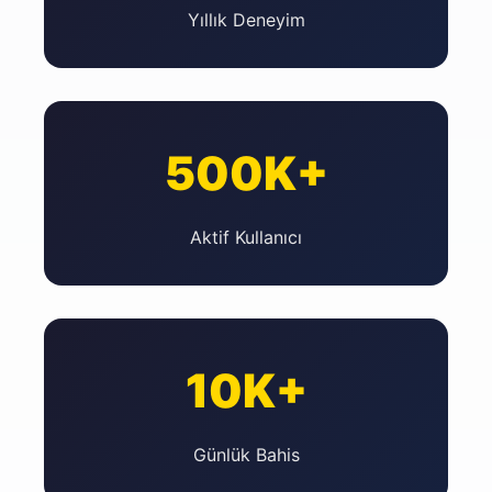
Yıllık Deneyim
500K+
Aktif Kullanıcı
10K+
Günlük Bahis