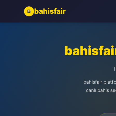
bahisfair
B
bahisfai
T
bahisfair platf
canlı bahis se