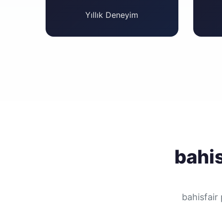
Yıllık Deneyim
bahis
bahisfair