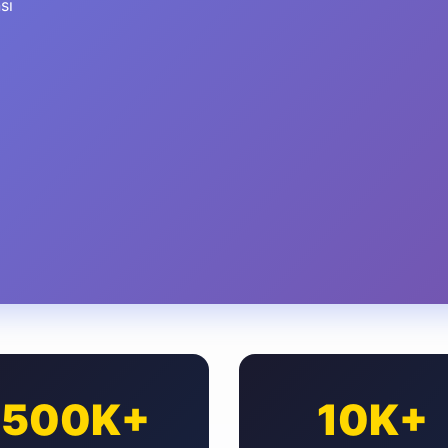
sı
500K+
10K+