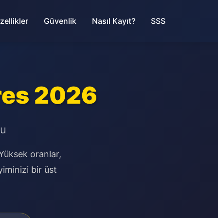
zellikler
Güvenlik
Nasıl Kayıt?
SSS
dres 2026
mu
 Yüksek oranlar,
iminizi bir üst