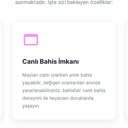
sunmaktadır. İşte sizi bekleyen özellikler:
Canlı Bahis İmkanı
Maçları canlı izlerken anlık bahis
yapabilir, değişen oranlardan anında
yararlanabilirsiniz. bahisfair canlı bahis
deneyimi ile heyecanı doruklarda
yaşayın.