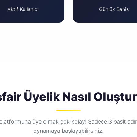
Aktif Kullanıcı
Günlük Bahis
fair Üyelik Nasıl Oluştu
 platformuna üye olmak çok kolay! Sadece 3 basit ad
oynamaya başlayabilirsiniz.