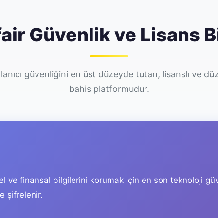
air Güvenlik ve Lisans Bi
llanıcı güvenliğini en üst düzeyde tutan, lisanslı ve dü
bahis platformudur.
isel ve finansal bilgilerini korumak için en son teknoloji g
e şifrelenir.