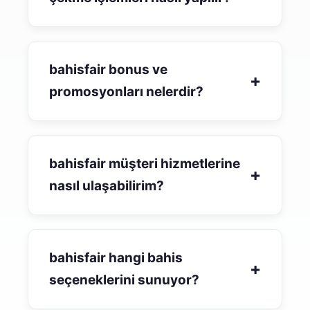
bahisfair bonus ve
+
promosyonları nelerdir?
bahisfair müşteri hizmetlerine
+
nasıl ulaşabilirim?
bahisfair hangi bahis
+
seçeneklerini sunuyor?