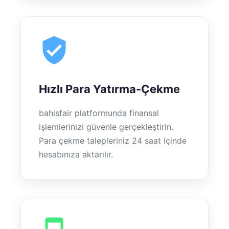
Hızlı Para Yatırma-Çekme
bahisfair platformunda finansal
işlemlerinizi güvenle gerçekleştirin.
Para çekme talepleriniz 24 saat içinde
hesabınıza aktarılır.