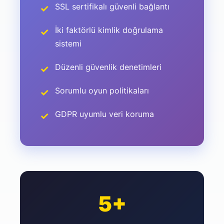
SSL sertifikalı güvenli bağlantı
İki faktörlü kimlik doğrulama
sistemi
Düzenli güvenlik denetimleri
Sorumlu oyun politikaları
GDPR uyumlu veri koruma
5+