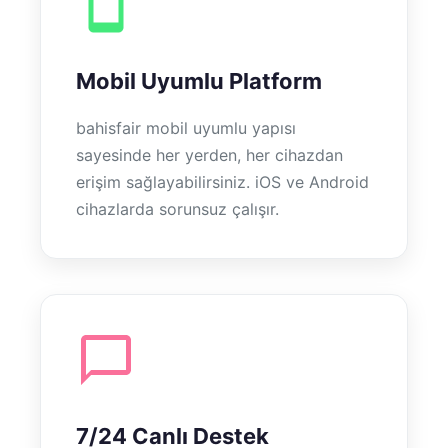
Mobil Uyumlu Platform
bahisfair mobil uyumlu yapısı
sayesinde her yerden, her cihazdan
erişim sağlayabilirsiniz. iOS ve Android
cihazlarda sorunsuz çalışır.
7/24 Canlı Destek