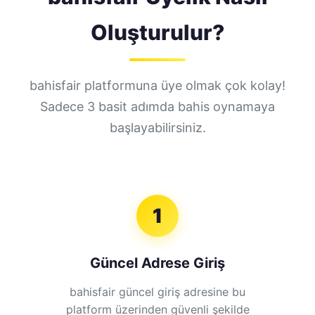
Oluşturulur?
bahisfair platformuna üye olmak çok kolay!
Sadece 3 basit adımda bahis oynamaya
başlayabilirsiniz.
1
Güncel Adrese Giriş
bahisfair güncel giriş adresine bu
platform üzerinden güvenli şekilde