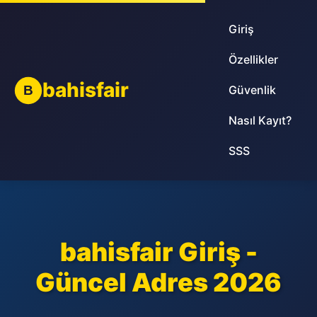
Giriş
Özellikler
bahisfair
B
Güvenlik
Nasıl Kayıt?
SSS
bahisfair Giriş -
Güncel Adres 2026