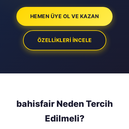
HEMEN ÜYE OL VE KAZAN
ÖZELLIKLERI İNCELE
bahisfair Neden Tercih
Edilmeli?