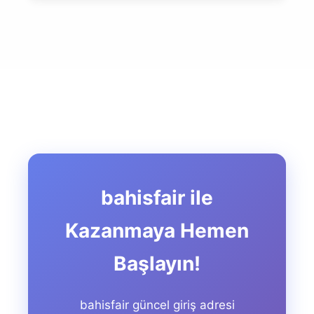
bahisfair ile
Kazanmaya Hemen
Başlayın!
bahisfair güncel giriş adresi