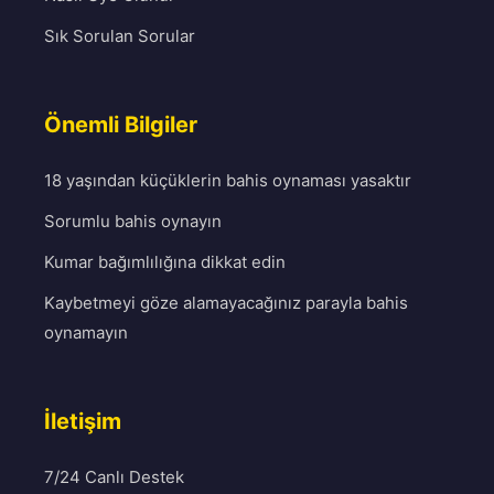
Sık Sorulan Sorular
Önemli Bilgiler
18 yaşından küçüklerin bahis oynaması yasaktır
Sorumlu bahis oynayın
Kumar bağımlılığına dikkat edin
Kaybetmeyi göze alamayacağınız parayla bahis
oynamayın
İletişim
7/24 Canlı Destek