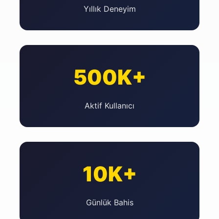
Yıllık Deneyim
500K+
Aktif Kullanıcı
10K+
Günlük Bahis