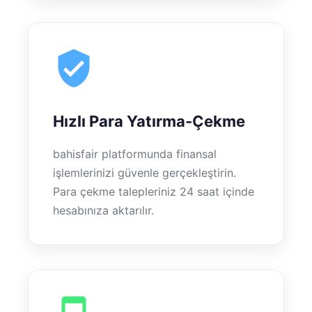
Hızlı Para Yatırma-Çekme
bahisfair platformunda finansal
işlemlerinizi güvenle gerçekleştirin.
Para çekme talepleriniz 24 saat içinde
hesabınıza aktarılır.