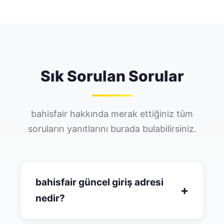
Sık Sorulan Sorular
bahisfair hakkında merak ettiğiniz tüm
soruların yanıtlarını burada bulabilirsiniz.
bahisfair güncel giriş adresi
+
nedir?