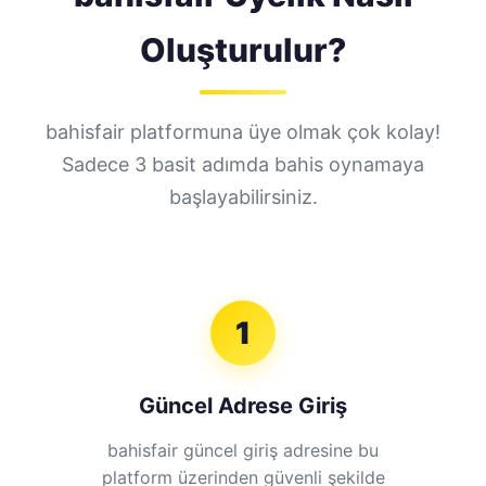
Oluşturulur?
bahisfair platformuna üye olmak çok kolay!
Sadece 3 basit adımda bahis oynamaya
başlayabilirsiniz.
1
Güncel Adrese Giriş
bahisfair güncel giriş adresine bu
platform üzerinden güvenli şekilde