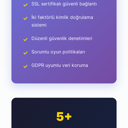
SSL sertifikalı güvenli bağlantı
İki faktörlü kimlik doğrulama
sistemi
Düzenli güvenlik denetimleri
Sorumlu oyun politikaları
GDPR uyumlu veri koruma
5+