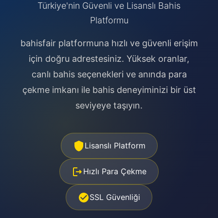
Türkiye'nin Güvenli ve Lisanslı Bahis
Platformu
bahisfair platformuna hızlı ve güvenli erişim
için doğru adrestesiniz. Yüksek oranlar,
canlı bahis seçenekleri ve anında para
çekme imkanı ile bahis deneyiminizi bir üst
seviyeye taşıyın.
Lisanslı Platform
Hızlı Para Çekme
SSL Güvenliği